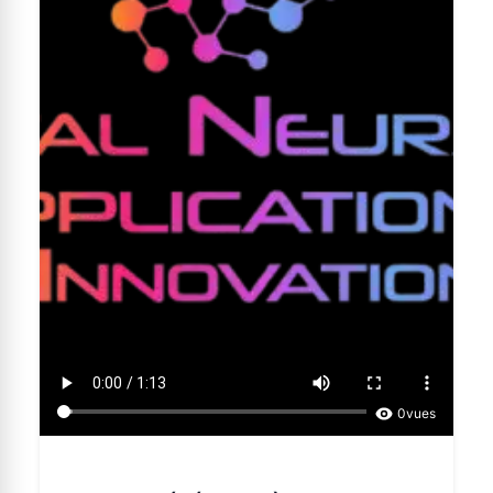
0
vues